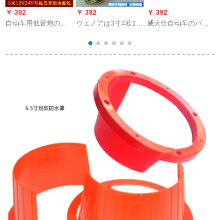
￥ 392
￥ 392
￥ 392
￥
自动车用低音炮の烟
ヴェノアは3寸4欧10
威火仕自动车のパワ
点器DCプリの接続线
の全周波数スペアボ
オを改造しました。2
12 V 24 V车载设备の
ックスに适切してい
RCA-2 RCAレンの花
电源コードの空気入
ます。ピピカの高音
の线の信号线は白い
れポンプロの电源コ
質スペクター音响10
纯铜でオーロラを遮
ードの3 m直线
Wのスペクトラムカ
ります。
ードです。