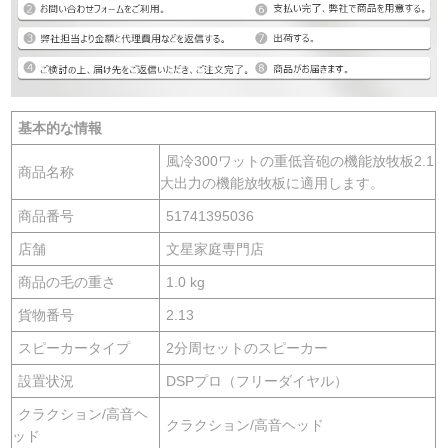
基本的な情報
風冷300ワットの重低音砲の機能放牧板2.1
商品名称
大出力の機能放牧板に適用します。
商品番号
51741395036
店舗
文星家庭専門店
商品の毛の重さ
1.0 kg
貨物番号
2.13
スピーカータイプ
2分周セットのスピーカー
設置状況
DSPプロ（フリーダイヤル）
クラクション/高音ヘ
クラクション/高音ヘッド
ッド