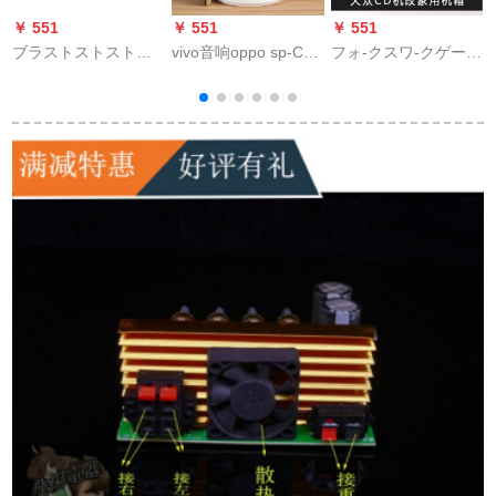
￥ 551
￥ 551
￥ 551
￥
ブラストストストス
vivo音响oppo sp-Con
フォ-クスワ-クゲーム
オ受信機モジュルワ
ピタの小さい音响の
cd mashiに适用され
イヤレスモジュルー
漫画のミニのケーブ
ます。家庭用オース
ルの不可逆車載スピ
ルの赠り物の音响の
トリアディボス12 V
ー
カはブラストであ
ブロックストールス
10 A電源
る。回路基板のブラ
の音响のSN 2382小
ストである。トゥル
さいV侠客-科学技术
ス標準版＋カバを変
の青いケーブルの
更する。
spka do