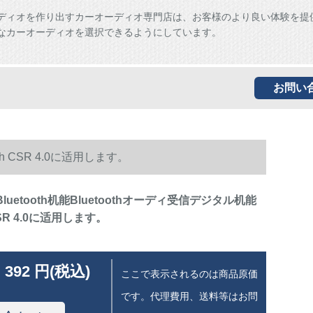
ディオを作り出すカーオーディオ専門店は、お客様のより良い体験を提
なカーオーディオを選択できるようにしています。
お問い
oth CSR 4.0に适用します。
P Bluetooth机能Bluetoothオーディ受信デジタル机能
 CSR 4.0に适用します。
 392 円(税込)
ここで表示されるのは商品原価
です。代理費用、送料等はお問