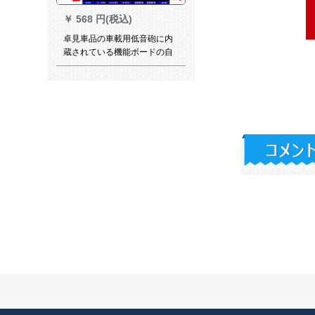
￥
568 円(税込)
卓見車品の車載用低音砲に内
蔵されている機能ボードの自
動車のスッカ音響12 V 24 V
220 Vマザボーの音響主板6-8
インチー
￥
680 円(税込)
シャボンのクラックの宝物駿
楽馳のクラクラクショウの音
のクラクラショウ