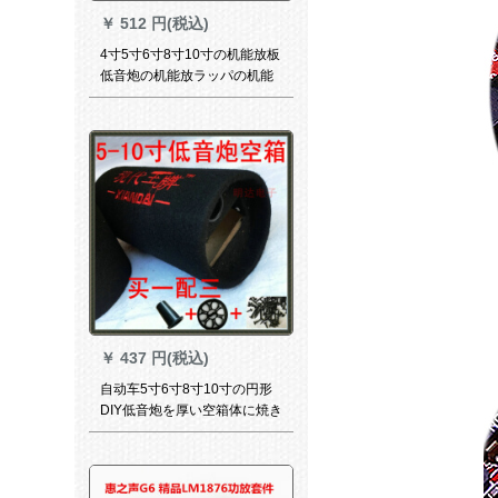
￥
512 円(税込)
4寸5寸6寸8寸10寸の机能放板
低音炮の机能放ラッパの机能
放机炮の芯のスッピーカーカ
ーのメーンボンドの3用の大型
パネルトストストストリング
を12 v 24 v 220 v付けます。
￥
437 円(税込)
自动车5寸6寸8寸10寸の円形
DIY低音炮を厚い空箱体に焼き
付けたスピピ-カキ箱8寸+ネッ
トトカバ+ガズ抜き+専用ネ