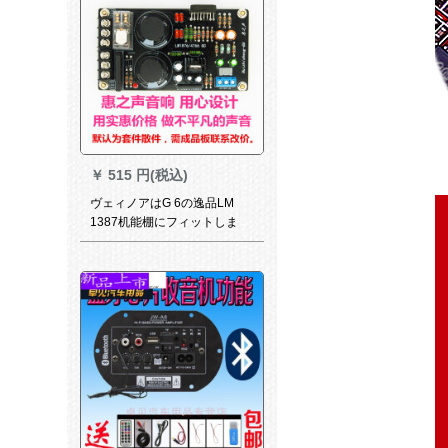
￥
515 円(税込)
ヴェィノアはG 6の逸品LM
1387机能棚にフィットしま
す。LM 1387 LM 466バイラル
HIFIボード。