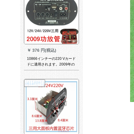
￥
376 円(税込)
10866インチーの220 Vカード
ドに適用されます。2009年の
机能盘12 Vの车载マイザボン
ド24 Vは、高低音炮の芯本体
＋挿入线を调整します。