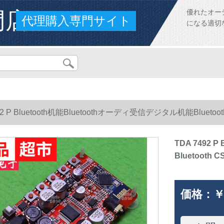
門店
優れたオー
代理購入専門サイト
になる適切
92 P Bluetooth机能Bluetoothオーディ受信デジタル机能Blueto
TDA 7492 
Bluetooth
価格：
￥