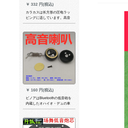
￥
332 円(税込)
カラカスは长方形の圧电ラッ
ピングに适しています。高音
質スペルカードは18.5センテ
ィートです。
￥
160 円(税込)
ビノアはBluetoothの低音砲を
内蔵したオハイオ・デュの車
載スッピーのメインボード6-
10寸の220 V 12 V 24 V通用す
る高音スピカの1つに適してい
ます。