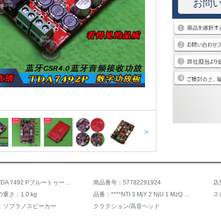
お問
>
商品名：TDA 7492 Pブルートゥース機能付きBluetoothオーディオ受信デジタル機能Bluetooth CSR 4.0セットに適用されます。
商品番号：57782291924
店
重さ：1.0 kg
品番：****NTI 3 MjY 2 NjU 1 MzQ 2*。
ス
：ソプラノスピーカー
クラクション/高音ヘッド