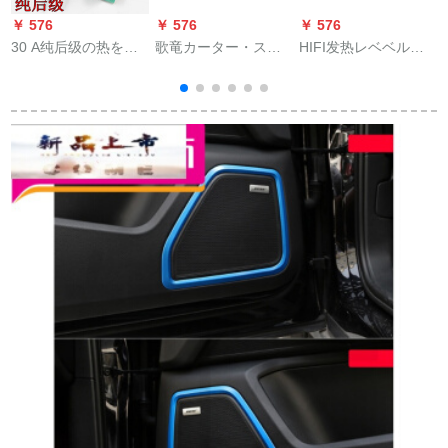
￥ 576
￥ 576
￥ 576
￥
30 A纯后级の热を出
歌竜カーター・ステ
HIFI发热レベベルの
1
す机能が板のダブル
ィレオの线材机能线
音调板NE 5532の前
ク
パンチの机能を放し
低音炮の电源ケベル/
阶の板の机能は前板
てセトを放します。
保険胆/地线/コントロ
のばら件のセットラ
ロール/アウトレット/
イトの完成品の板の
アウトライン
完成品を放していま
す。