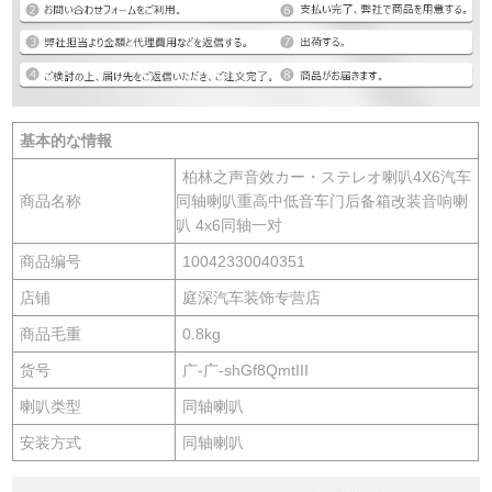
基本的な情報
柏林之声音效カー・ステレオ喇叭4X6汽车
商品名称
同轴喇叭重高中低音车门后备箱改装音响喇
叭 4x6同轴一对
商品编号
10042330040351
店铺
庭深汽车装饰专营店
商品毛重
0.8kg
货号
广-广-shGf8QmtIII
喇叭类型
同轴喇叭
安装方式
同轴喇叭