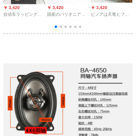
￥ 3,420
￥ 3,420
￥ 3,420
￥
自动车ラッピングシ
国産のパリオニアを
ビノアは天竜ヒフィ
ートに适用する自动
揺らすがし、小型の
熱がある2寸の中低音
车スピーカー4寸5寸
ソプラノを改造し
スピカの中音超重低
6.5寸6*9空箱体6.5寸
て、高音の頭を持
音スピカです。
4角形空箱体1本の価
つ。
格格
7