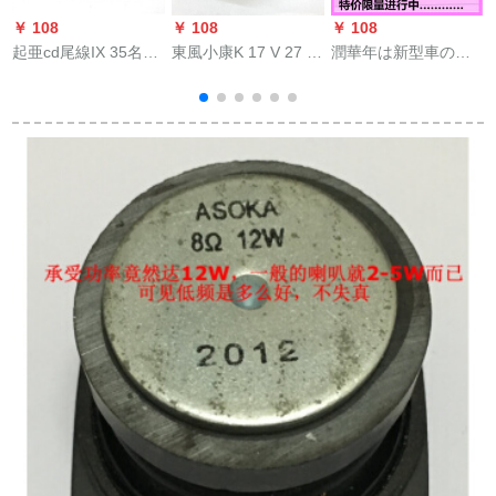
￥ 108
￥ 108
￥ 108
￥
起亜cd尾線IX 35名図
東風小康K 17 V 27 C
潤華年は新型車の解
朗動起亜新ライオンK
31 C 32 C 37ラジオ
体に適しています。
ク
2 K 3 K 5原車CD機尾
ンページ
フォ-クスワ-クゲー
線改造線CD尾線
ム・ゴルフ7凌渡CD
+USB+AUX+3 m家庭
机関车のBluetooth
用アンテナ
CDプロ-ヤ-/大众高7
改造家庭用本体