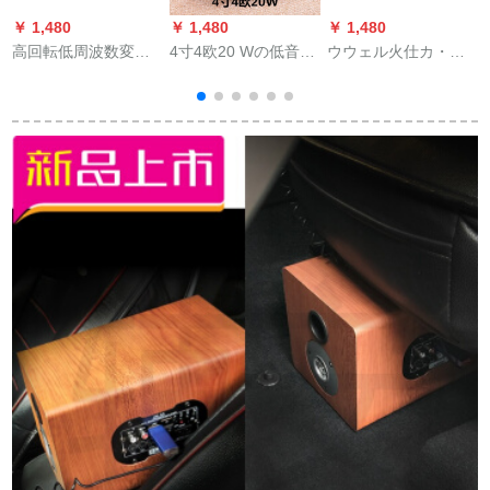
￥ 1,480
￥ 1,480
￥ 1,480
￥
高回転低周波数変换
4寸4欧20 Wの低音ス
ウウェル火仕カ・ス
器/高周波回転低周波
ピーカー超重低音砲
テレオーニ保険芯ヒ
数/机能低周波数炮机
車載スピカーの消ゴ
ューズ車用保険内胆
ス
能低周波数再生パテ
ムの辺の車の低音の
溶断器ヒューズ60 A
ント1册
黒
に