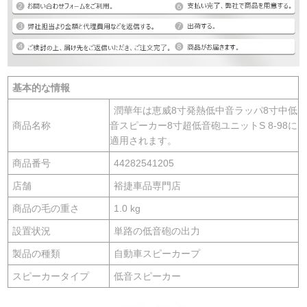
基本的な情報
潤華年は恵威8寸発熱低中音ラッパ8寸中低
商品名称
音スピーカー8寸超低音砲ユニットS 8-98に
適用されます。
商品番号
44282541205
店舗
裕捷車品専門店
商品の毛の重さ
1.0 kg
設置状況
単路の低音砲の出力
製品の種類
自動車スピーカープ
スピーカータイプ
低音スピーカー