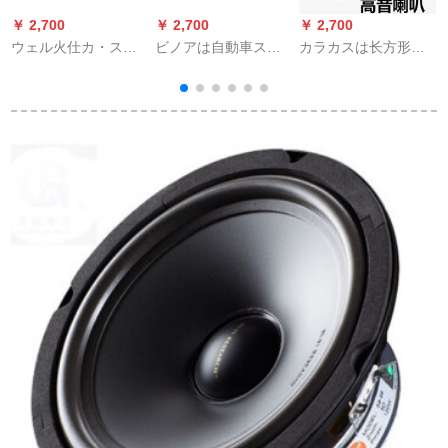
￥ 2,700
￥ 2,700
￥ 2,700
￥
ウェル火仕カ・ステ
ビノアは自動車スピ
カラカスは长方形の
レオホーン透明保険
カホーン砂鉄ネネバ
圧电ラッピングに适
机能放低音砲保険胆
ー低音砲保護カバー
しています。高音質
の
管ヒーズ
装飾輪配送ですねじ8
スペルカードは18.5
セ
寸10寸（一つの価格
センティートです。
格）に適していま
す。