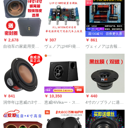
レオの改修機能によ
寸全帯域のスピカド
ッパが热して、全周
りよい車載音響ホー
ユーニ元工場に適用
波数のラッパが心に
ンのグーレプロ用音
されます。
なる解析高原のオリ
響防音材の全国パン
ジナの黒の1本の価格
ケジ設置【パンケ
の円形の外径の77ミ
ジ】後箱防音専門コ
リーの8ヨーロッパ
￥ 2,678
￥ 307
￥ 861
ース
自动车の家庭用受动
ヴェノアはHIFI発热
ヴェィノアは吉報三
低音炮箱を震撼させ
レベルUPVC 892超
分割器L-C MK-300 C
ます。8寸10寸の空き
LM 1336のフロトパ
发热斯ピカラッパ高
箱のハニカム箱のラ
ネの调音调整机能に
校低音三分割シリズ
ッピング箱は12寸の
适しています。
DAS-318 C分周器に
カバの絨毯が開きま
適しました。
す。
￥ 841
￥ 10,350
￥ 440
润华年は恵威の3寸の
恵威HiVikaー・ステ
4寸のソプラノに適用
全周波数スペアカー
ィレオはBC 8.1-Vの8
します。家庭用音响
ドB 3 N 3.5寸の全周
in chisピカを持って
双磁4寸の高音ホーン
波数スペスピルケー
います。傷なしで車
の発热レベルのシル
スケースケースケー
載スピカを改造しま
クエフィルの高音黒