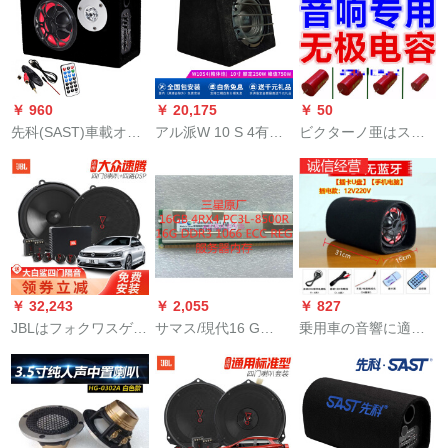
重低音炮を搭载して
ドの内装の改订に适
ます。ソプラーカー
います。アコーステ
しています。Aピラの
の発熱レベルのシル
ィック12/220 V 24 V
后部にある低い音响
クフル高音頭3寸の高
カード+Bluetooth+大
の中音スピ-カ-5点セ
音帯にはコンデンサ
型車用です。
クト【ベルリングス
ーが付いています。
￥ 960
￥ 20,175
￥ 50
タ-イ】
先科(SAST)車載オー
アル派W 10 S 4有源
ビクターノ亜はスピ
ストリアカード用
10寸超の低音砲の車
カラト周器ネトル容
BGM 3用12 V/24
載トーラパンクの機
量カーター・スティ
V/220 V USBカード
能を備えた大パワ
レオ高音无极性コー
ド重低音大出力F-603
カ・ステレオオの改
ンデサ5.6 UF/250 V
型6インチー【ブティ
変低音スピカー
に适合しています。
ックトゥルイコレク
ション】標準装備+3
￥ 32,243
￥ 2,055
￥ 827
m車載用シガレット
JBLはフォクワスゲー
サマス/現代16 G
乗用車の音響に適し
電源線
ム専门用カー・ステ
DDR 3 1066 ECC
たブロックトゥルス
ィレオの米ハシリー
REGサー16 GB 4 RX
車載用重低音砲12 V
ズSUVの无伤アスレ
4 PC 3-8500赤1066
24 V自動車トーラク
チックを适用して车
MHz
のバイク音が超大音
载高音中低音同軸4ド
量家庭用コーンピタ