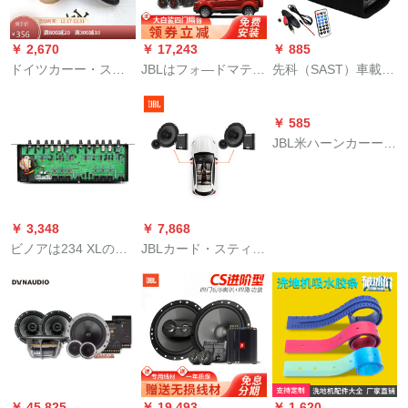
アホートを改造す
ーカードトール形無
る。
Bluetooth 12 V 220 V
￥ 2,670
￥ 17,243
￥ 885
ドイツカーー・ステ
JBLはフォ—ドマテダ
先科（SAST）車載オ
ィィ改ぞぞぞの三分
の専用車用カーー・
ーストリア・ディケ
のラクパン3.5レイン
スティァを適用しま
カー用低音砲3用12
￥ 585
チー3レインの中音ホ
す。米国のハーネス
V/24 V/220 V USBカ
JBL米ハーンカーー・
ーンの中に置いて、
SUVは無傷で、アタ
ードド重低音大出力
スティレオ改ううう
純中間周波数HG-
ッチドで車載高音中
S-603トンネル6イン
ステムジッ四ドアラ
0302 A白色のダンベ
低音同軸4ドゥアのラ
チー【Bluetooth内
ッピング无害アクシ
ルホーンを目にして
ッピングダクト①フ
蔵】標準装備
デントアトピー人声
￥ 3,348
￥ 7,868
通用します。
ォッダ/マイツダ共通
（Bluetooth+リモコ
DJ高音頭6.5インチ同
ビノアは234 XLの二
JBLカード・スティレ
【4つのスピカ】は4
ン内蔵）
軸低音砲车载スピー
チャンネの三分の周
オ改ぞCELLO 601
つの防音バーを設定
カセツ差リク、単拍
器の低音电子分周器
CF 2ドア6.5レインチ
します。
无効
に适しています。超
ー2分周高音ヘッド
低音ステジの演出音
+中低音ホーンユニト
响db 234 X-2アクセ
前門通用車載スピー
ルド版です。
カー
￥ 45,825
￥ 19,493
￥ 1,620