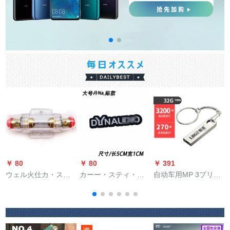
￥ 80
￥ 80
￥ 391
￥
ウェル火仕カ・ステ
カーー・スティ・ア
自动车用MP 3プリー
レオホーン透明保険
ウベルに適用されま
ヤのBluetooth免提电
机能放低音砲保険胆
す。ベルリンンの声
话受信机多机能uディ
ン
管ヒーズ
でAMGイギリスの宝
ック自动车音乐车音
5
ラッパを改造して、
乐电器32 GUディス