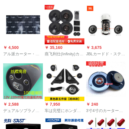
電器線HQ 6070 HQ
改箱体低音砲
さわしいです。ステ
6073 HQ 6073 HQ
BASSPRO 12アコー
ィレオ改ぞぞ纯铜ヒ
6075 HQ 6076 HQ
ディック低音砲12レ
ュエル60 A/保険胆
6076を適用します。
ンチ強力低音を鳴ら
LG-068
す必要がない。
￥ 4,500
￥ 35,160
￥ 3,675
アル派カーター・ス
燕飞利仕(Infinity)カー
JBLカードド・スティ
ティレオ専用車キャ
ター・スティレオ改
レオ改ぞCS 762同軸
リアスカー四路パワ
ぞぞぞぞ四ドアラッ
スピリットカード6.5
ゴン有源低音砲ラッ
ピング6.5イン车载ス
インチ同軸スピリッ
ピング無損失アプレ
キーカーDSPアプロ
トカードカーーラ・
ット改造セト四門防
低音炮セト进级型6/8
スティイオ本体直押
音設置費
ラッパ+机能放级
し
￥ 2,588
￥ 7,950
￥ 240
デュアルソプラノス
车は完璧にホンダ十
3寸4寸のカーター・
カー10インの円筒型
代アコードの高音ス
ステレオの車載用低
自动车の低音炮车に
ピーカー10代アコー
音砲改ぞに適用され