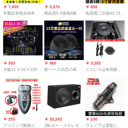
￥ 7,935
￥ 3,570
￥ 858
车载拡音机自动车四
制品音5 V送电4路小
高音階二分器AS 23 C
方向车头広告告宣传
型调律台16种の残響
フラットの高音階電
スピオ音响录音スピ
効果家庭用K歌ステジ
子分周器をカスタス
カ1000 w(无线発声)
演出5.0 Bluetooth
マスにします。
强化12スピカセミナ
USB 5 V给电版の标准
ー
装备
￥ 593
￥ 960
￥ 3,285
大板12 V 24 V 220 V
歌ベース25芯の高音
ニコレスは本田皓影
ブラストストストス
質サウンドトラック
中音ラッピング17-21
トストーク大出力ブ
とDSPカー・スティ
のCRVメータ台の中
ラストストストスト
ァの機能を合せる車
でホーンの重い低音
ストストスト機能付
載用ソプラノサウン
音音音音响をコート
の低音砲機能放板ス
ドトラック
ンして17-20の
ピーカードドSN
CRV(ダブトリングの
5237に適用します。
中音ホーン)を改造し
￥ 255
￥ 20,243
￥ 230
て高品质の音を高め
フィリップ髭剃り充
JBLカー・ステレオウ
ヴェノアは雷歌にふ
ます。