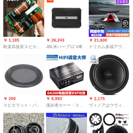
大きサズのダンプを
ク（歌付き3400曲＋
贴り付けます。（1つ
200台のビディオ）
の価格）
は、公式标准装备で
す。
￥ 1,185
￥ 26,243
￥ 21,600
欧楽高低音スピカの
JBL米ハープ12 V車載
ドリカム多福アウデ
舞台に适用されま
1500 Wアタッチン
ィA 4 L/A 5/A 6 L/Q 5
す。熱を出す大電力
グ・低音強化四チャ
L/Q 7昇降高音ヘッド
分周器の二分周器の
ックネのパワルア4を
ラッピング計台伸縮
15寸のラッピング単
改造しました。
音改造専門用16-20年
15寸【600 w、2800
Q 7専用ペア【全国バ
hz】NO.2800
ーガー設置】
￥ 200
￥ 8,993
￥ 2,175
スピカラット・パネ
漫歩者カーー・ステ
ヴィノアはウヴィス8
バー装飾リング・マ
レオ改ぞ车载に损害
の热があります。8 in
ススク自動車ラッピ
がないBluetooth接続
チの中低音スピーカ
ング・パッカー音響
4路出力DSPプロセ
ーーユニトが新しい
低音砲全黒網カバ16
260
です。