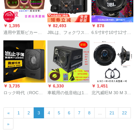
スケースケースケー
した。ユニバサルタ
糸膜（双磁）
スケースケースケー
スのスピです。アコ
スに适用されます。
ーディィで重い低音
￥ 1,395
￥ 82,493
￥ 878
砲があります。
適用中置斯ピカーカ
JBLは、フォクワスゲ
6.5寸8寸10寸12寸の
ーの空き箱体6.5イン
ーム専门用カーー・
低音ホーン超重低音
チー木質空スピカー
スティレオのミハイ
砲ホーンピンピカの
タタ自動車低音スピ
マーSUVの损失なし
重低音ホーン6.5寸
カ＋高音DIY音響外装
アスプレを适用した
140の磁気外径16.5セ
赤木紋一匹（1つ）水
车载用高音同軸4ドア
チの黒
晶柄糸ケスス
ラッピングを改造し
ます。
￥ 3,735
￥ 6,330
￥ 1,451
ロック時代（ROCK
車載用の低音砲は10
北汽威旺M 30 M 35
EAR）の自動車用低
inチ台形12 V車を持
自動車の前門裏門に
音砲の車載音響に
ち、超重量低スピー
適用される同軸スピ
«
1
2
3
4
5
6
7
8
...
21
22
は、超薄型の純低音
カーを車載するエア
ーカーは6.5リンチー
ホーンピカカーの低
トラックは、10 in ti
の重低音威旺M 35前
»
音砲F 10純低音砲が
bu低音砲Bluetooth
門6.5インチーの対
あります。
220 V 24 Vカードを
+ワッシャです。