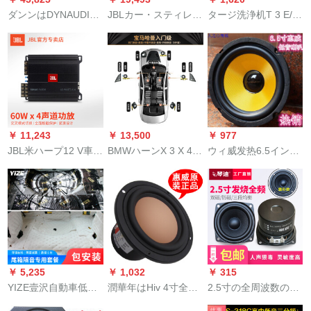
ダンンはDYNAUDIO
JBLカー・スティレオ
タージ洗浄机T 3 E/T
カーー・ステレオン
CSのミハ専门は2分
5 E/T 7/5680/T 12/T
236+2 C同軸フルカ
周の同軸高音头の中
16/7080耐油吸水ゴム
ー6ラッピングデッキ
の低音炮セダンのミ
条洗机部品T 500 e吸
改ぞうコックスを持
ニバーン本体をアタ
水ゴムトリング(一般
っています。
ップメントして车载
的なテープ)
ラクト【CS进级テー
プ】6004门を振るこ
￥ 11,243
￥ 13,500
￥ 977
とができます。
JBL米ハープ12 V車載
BMWハーンX 3 X 4 X
ウィ威发热6.5インチ
用四門ホーン高音音
5 X 6 X 7カートン新5
ーの120磁气重低音ス
アーレド低音強化専
系6系7系カーター・
ピー、オーストリア
门四チャッネリング
ステレオホーン発光
ディ、カーの改造ホ
のパワスポーツ12 V
多彩な雰囲気を醸し
－ン黄6、5インチー
車載用四門ホープ高
出しています。中音
の120磁气
音音アプレットを改
高音カバー板BMW新
造しました。
5系ハマーン9点セッ
￥ 5,235
￥ 1,032
￥ 315
トに适用されます。
YIZE壹沢自動車低音
潤華年はHiv 4寸全周
2.5寸の全周波数の
砲カーテー・スティ
囲波数ラッパM 4 N四
2.5寸の全周波数のラ