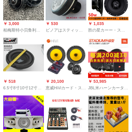
￥ 3,000
￥ 530
￥ 1,035
柏梅斯特小贝鲁利卡
ビノアはスティッチ
胜の星カーー・ステ
ー・スティレオ6.5イ
の高音質スピカの高
ィレオ改造ラク同軸
ンチの中低音スピカ
音質スッピー駆動Ӣド
重低音スピカー4寸5
の改订に适用され、
44芯のラッピングパ
リンチ6.5インチ4*6
车载オーストリアデ
ッド51芯の大出力ス
寸6寸6*9寸ラパッド-
ィオをグーした1対の
ピカ25.4芯の80マグ
カ-低音炮6.5寸の逸品
高音シングピルカー
ネットにフィットし
スピカーに対する
ドが通用します。
ます。
【ネットカーバ】の
￥ 518
￥ 20,100
￥ 53,985
爆音质
6.5寸8寸10寸12寸の
恵威HiViカード・ステ
JBL米ハーンカータ
強い低音砲クラクシ
ィレオ前門6.5インチ
ー・スタジオ専门改
ーKTV重低音家庭ス
ーF 1600 MKIII二分
造发热高音音オリプ
ピーホーン8寸100磁
割セクトラッピング
ロ3分周6.5イン4ドア
気35芯4欧200 W
无损改订车载スピカ
ラッチ【Stdium Att】
ユニーバサイプレス
4ドアラッピング机能
机能放低音炮