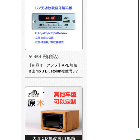
￥
464 円(税込)
【新品オースメメ】APE無傷
音楽mp 3 Bluetooth複数号5 v
機能再生器USBプロレヤ12 V
发热hifi前級FMラジオーブト
ラストストームスモデル：12
V無機再生版銀