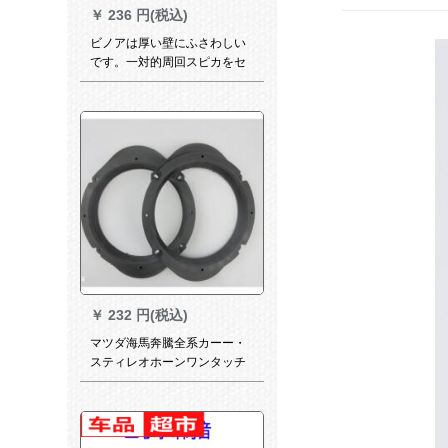
￥
236 円(税込)
ビノアは厚い壁にふさわしい
です。一対的周回スピカをセ
ットします。棚吊り壁掛支柱
音响支柱ホーク
￥
232 円(税込)
マツダ海馬奔騰全系カーー・
スティレオホーンワンタッチ
5*7回転6.5ライン取付ブラケ
トの実意ペアプライ