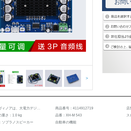
お問
>
商品名：ヴィノアは、大電力デジタルプロジェクターTPA 316 D 2オーディオアンプモジュールDタイプのデュアルチャンネル2*120 Wに適しています。
商品番号：4114912719
店
重さ：1.0 kg
品番：XH-M 543
ス
：ソプラノスピーカー
自動車の機能