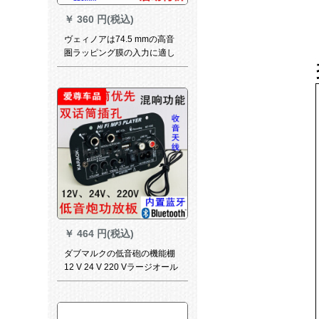
￥
360 円(税込)
ヴェィノアは74.5 mmの高音
圏ラッピング膜の入力に適し
ています。チタ膜円銅線の支
柱75芯（74.46芯）
￥
464 円(税込)
ダブマルクの低音砲の機能棚
12 V 24 V 220 Vラージオール
トンの残響高低スピンボンド
+DCライン+1本のホーンンン
ンン