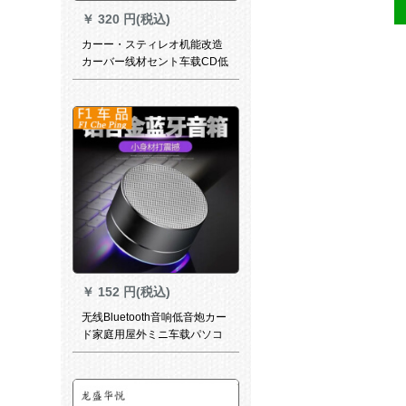
￥
320 円(税込)
カーー・スティレオ机能改造
カーバー线材セント车载CD低
音炮オーストリアディオ高回
転低コンバーP 8セスト线4.5
メート铜包アルミネム
￥
152 円(税込)
无线Bluetooth音响低音炮カー
ド家庭用屋外ミニ车载パソコ
ン小型携帯テープスカー大音
量SN 7218【11.5元夺い取り
スカー】色はランダで発行さ
れます。