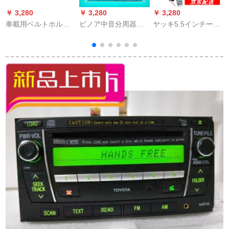
￥ 3,280
￥ 3,280
￥ 3,280
￥
車載用ベルトホルダ
ビノア中音分周器自
ヤッキ5.5インチー車
長棒伸縮式自動車ダ
动车ラパン分周器ス
載用低音砲12 V/24
ンシード吸盤式ラッ
ピー分周器音响中音
V/220 Vバイク用
ク新品円形円弧モア
分音器M-111
Bluetoothオーディ大
黒
出力USBカードキャ
プションカーラライ
ディング黒の標準装
備+3メトル車載用シ
ガレット用の電源