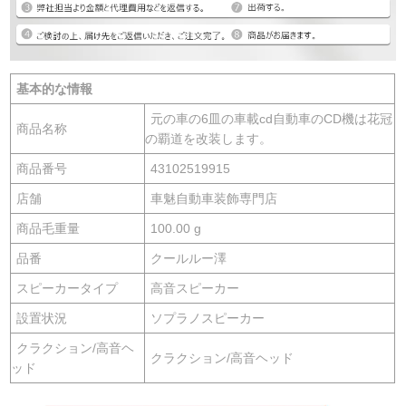
基本的な情報
元の車の6皿の車載cd自動車のCD機は花冠
商品名称
の覇道を改装します。
商品番号
43102519915
店舗
車魅自動車装飾専門店
商品毛重量
100.00 g
品番
クールルー澤
スピーカータイプ
高音スピーカー
設置状況
ソプラノスピーカー
クラクション/高音ヘ
クラクション/高音ヘッド
ッド