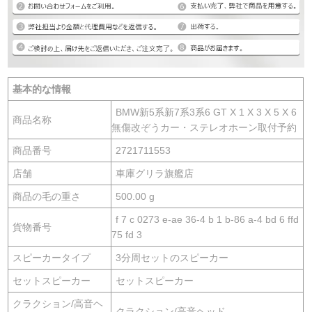
基本的な情報
BMW新5系新7系3系6 GT X 1 X 3 X 5 X 6
商品名称
無傷改ぞうカー・ステレオホーン取付予約
商品番号
2721711553
店舗
車庫グリラ旗艦店
商品の毛の重さ
500.00 g
f 7 c 0273 e-ae 36-4 b 1 b-86 a-4 bd 6 ffd
貨物番号
75 fd 3
スピーカータイプ
3分周セットのスピーカー
セットスピーカー
セットスピーカー
クラクション/高音ヘ
クラクション/高音ヘッド