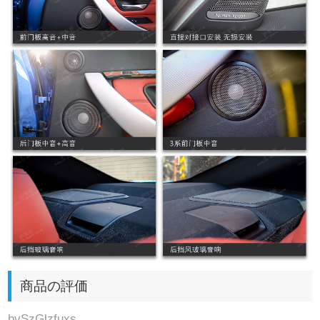
商品の評価
bvSzGlzfuxs