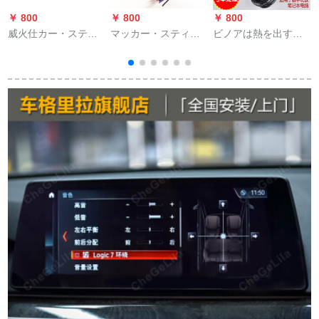
￥ 800
￥ 800
￥ 800
￥
威火仕カー・ステレ
マッカー・スティレ
ビノアは熱を出すた
オホーンの空箱4寸5
オ高転低コンバーの
めのブラストストの
寸6寸6.5寸スピーカ
高音音転低オハイ音
機能放板の大出力2.1
ー木箱/空箱/低スピー
机能アクティオ机能
チャーネルの低音砲
カーー4寸四角箱
アルブティ高転低コ
の機能再生の音響改
ンバータベル制御高
造のデジタル機能放
保真无欠信号车载コ
モジュルの機能放直
ンバーム高転低5 m纯
流電源に適していま
铜オリメダル
す。